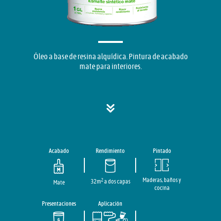
Óleo a base de resina alquídica. Pintura de acabado
mate para interiores.
Acabado
Rendimiento
Pintado
Maderas, baños y
2
32m
a dos capas
Mate
cocina
Presentaciones
Aplicación