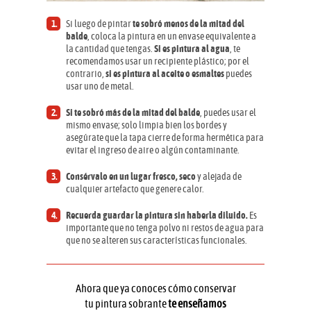
Si luego de pintar
te sobró menos de la mitad del
balde
, coloca la pintura en un envase equivalente a
la cantidad que tengas.
Si es pintura al agua
, te
recomendamos usar un recipiente plástico; por el
contrario,
si es pintura al aceite o esmaltes
puedes
usar uno de metal.
Si te sobró más de la mitad del balde
, puedes usar el
mismo envase; solo limpia bien los bordes y
asegúrate que la tapa cierre de forma hermética para
evitar el ingreso de aire o algún contaminante.
Consérvalo en un lugar fresco, seco
y alejada de
cualquier artefacto que genere calor.
Recuerda guardar la pintura sin haberla diluido.
Es
importante que no tenga polvo ni restos de agua para
que no se alteren sus características funcionales.
Ahora que ya conoces cómo conservar
tu pintura sobrante
te enseñamos