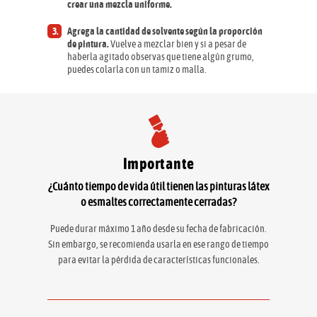
crear una mezcla uniforme.
Agrega la cantidad de solvente según la proporción
de pintura.
Vuelve a mezclar bien y si a pesar de
haberla agitado observas que tiene algún grumo,
puedes colarla con un tamiz o malla.
Importante
¿Cuánto tiempo de vida útil tienen las pinturas látex
o esmaltes correctamente cerradas?
Puede durar máximo 1 año desde su fecha de fabricación.
Sin embargo, se recomienda usarla en ese rango de tiempo
para evitar la pérdida de características funcionales.