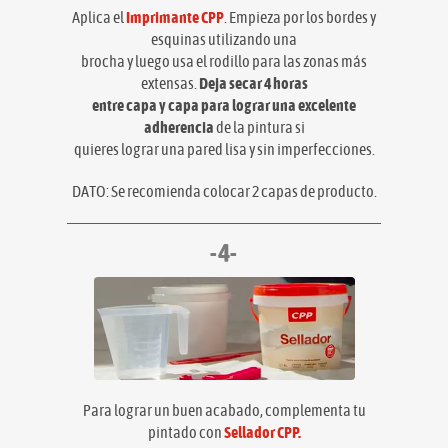
Aplica el
Imprimante CPP
. Empieza por los bordes y
esquinas utilizando una
brocha y luego usa el rodillo para las zonas más
extensas.
Deja secar 4 horas
entre capa y capa para lograr una excelente
adherencia
de la pintura si
quieres lograr una pared lisa y sin imperfecciones.
DATO: Se recomienda colocar 2 capas de producto.
-4-
Para lograr un buen acabado, complementa tu
pintado con
Sellador CPP.