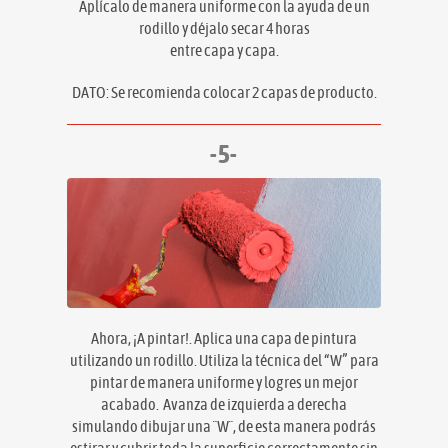
Aplícalo de manera uniforme con la ayuda de un
rodillo y déjalo secar 4 horas
entre capa y capa.
DATO: Se recomienda colocar 2 capas de producto.
-5-
Ahora, ¡A pintar!. Aplica una capa de pintura
utilizando un rodillo. Utiliza la técnica del “W” para
pintar de manera uniforme y logres un mejor
acabado. Avanza de izquierda a derecha
simulando dibujar una ¨W¨, de esta manera podrás