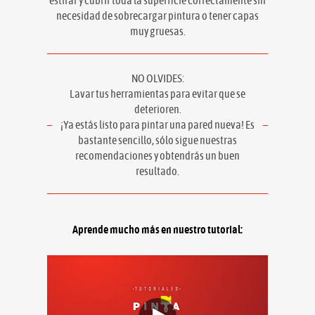
estirar y cubrir toda la superficie correctamente sin
necesidad de sobrecargar pintura o tener capas
muy gruesas.
NO OLVIDES:
Lavar tus herramientas para evitar que se
deterioren.
¡Ya estás listo para pintar una pared nueva! Es
bastante sencillo, sólo sigue nuestras
recomendaciones y obtendrás un buen
resultado.
Aprende mucho más en nuestro tutorial: